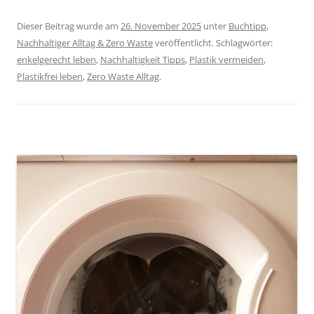
Dieser Beitrag wurde am
26. November 2025
unter
Buchtipp
,
Nachhaltiger Alltag & Zero Waste
veröffentlicht. Schlagwörter:
enkelgerecht leben
,
Nachhaltigkeit Tipps
,
Plastik vermeiden
,
Plastikfrei leben
,
Zero Waste Alltag
.