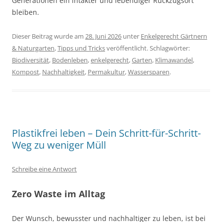
Generationen ein intakter und lebendiger Rückzugsort
bleiben.
Dieser Beitrag wurde am
28. Juni 2026
unter
Enkelgerecht Gärtnern
& Naturgarten
,
Tipps und Tricks
veröffentlicht. Schlagwörter:
Biodiversität
,
Bodenleben
,
enkelgerecht
,
Garten
,
Klimawandel
,
Kompost
,
Nachhaltigkeit
,
Permakultur
,
Wassersparen
.
Plastikfrei leben – Dein Schritt-für-Schritt-
Weg zu weniger Müll
Schreibe eine Antwort
Zero Waste im Alltag
Der Wunsch, bewusster und nachhaltiger zu leben, ist bei