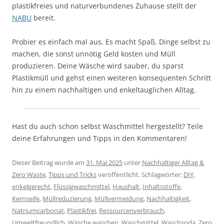
plastikfreies und naturverbundenes Zuhause stellt der
NABU
bereit.
Probier es einfach mal aus. Es macht Spaß, Dinge selbst zu
machen, die sonst unnötig Geld kosten und Müll
produzieren. Deine Wäsche wird sauber, du sparst
Plastikmüll und gehst einen weiteren konsequenten Schritt
hin zu einem nachhaltigen und enkeltauglichen Alltag.
Hast du auch schon selbst Waschmittel hergestellt? Teile
deine Erfahrungen und Tipps in den Kommentaren!
Dieser Beitrag wurde am
31. Mai 2025
unter
Nachhaltiger Alltag &
Zero Waste
,
Tipps und Tricks
veröffentlicht. Schlagwörter:
DIY
,
enkelgerecht
,
Flüssigwaschmittel
,
Haushalt
,
Inhaltsstoffe
,
Kernseife
,
Müllreduzierung
,
Müllvermeidung
,
Nachhaltigkeit
,
Natriumcarbonat
,
Plastikfrei
,
Ressourcenverbrauch
,
Umweltfreundlich
,
Wäsche waschen
,
Waschmittel
,
Waschsoda
,
Zero