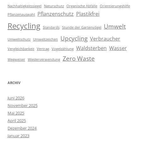
Nachhaltigkeitssiegel
Naturschutz
Organische Abfälle
Orientierungshilfe
Pflanzenschutz
Plastikfrei
Pflanzenauswahl
Recycling
Umwelt
Standards
Stunde der Gartenvögel
Upcycling
Verbraucher
Umweltschutz
Umweltzeichen
Waldsterben
Wasser
Vergleichbarkeit
Vertrag
Vogelzählung
Zero Waste
Wegweiser
Wiederverwendung
ARCHIV
Juni 2026
November 2025
Mai 2025
April 2025
Dezember 2024
Januar 2023