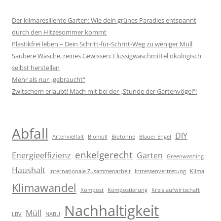
Der klimaresiliente Garten: Wie dein grünes Paradies entspannt
durch den Hitzesommer kommt
Plastikfrei leben – Dein Schritt-für-Schritt-Weg zu weniger Müll
Saubere Wäsche, reines Gewissen: Flüssigwaschmittel ökologisch
selbst herstellen
Mehr als nur „gebraucht“
Zwitschern erlaubt! Mach mit bei der „Stunde der Gartenvögel“!
Abfall
DIY
Artenvielfalt
Biomüll
Biotonne
Blauer Engel
enkelgerecht
Energieeffizienz
Garten
Greenwashing
Haushalt
internationale Zusammenarbeit
Intressenvertretung
Klima
Klimawandel
Kompost
Kompostierung
Kreislaufwirtschaft
Nachhaltigkeit
Müll
LBV
NABU