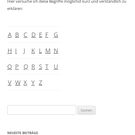
Hier versuche ich diese Begriffe möglichst kurz und verständlich zu
erklären:
A
B
C
D
E
F
G
H
I
J
K
L
M
N
O
P
Q
R
S
T
U
V
W
X
Y
Z
Suchen
nach:
NEUESTE BEITRÄGE