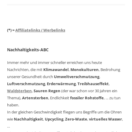
(*) =
Affiliatelinks / Werbelinks
Nachhaltigkeits-ABC
Immer mehr und immer schneller erreichen uns heute
Nachrichten, die mit
Klimawandel
,
Monokulturen
, Bedrohung
unserer Gesundheit durch
Umweltverschmutzung
,
Luftverschmutzung
,
Erderwärmung
,
Treibhauseffekt
,
Waldsterben
,
Sauren Regen
(der war schon vor 30 Jahren ein
Thema),
Artensterben
, Endlichkeit
fossiler Rohstoffe
, … zu tun
haben.
In der gleichen Geschwindigkeit fliegen uns Begriffe um die Ohren
wie
Nachhaltigkeit
,
Upcycling
,
Zero-Waste
,
virtuelles Wasser
,
…