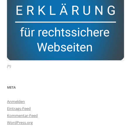
(*)
META
Anmelden
Eintrags-Feed
Kommentar-Feed
WordPress.org