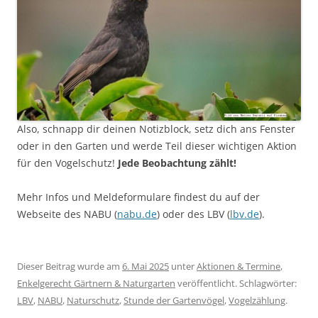
Also, schnapp dir deinen Notizblock, setz dich ans Fenster
oder in den Garten und werde Teil dieser wichtigen Aktion
für den Vogelschutz!
Jede Beobachtung zählt!
Mehr Infos und Meldeformulare findest du auf der
Webseite des NABU (
nabu.de
) oder des LBV (
lbv.de
).
Dieser Beitrag wurde am
6. Mai 2025
unter
Aktionen & Termine
,
Enkelgerecht Gärtnern & Naturgarten
veröffentlicht. Schlagwörter:
LBV
,
NABU
,
Naturschutz
,
Stunde der Gartenvögel
,
Vogelzählung
.