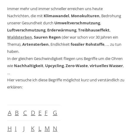
Immer mehr und immer schneller erreichen uns heute
Nachrichten, die mit
Klimawandel
,
Monokulturen
, Bedrohung
unserer Gesundheit durch
Umweltverschmutzung
,
Luftverschmutzung
,
Erderwärmung
,
Treibhauseffekt
,
Waldsterben
,
Sauren Regen
(der war schon vor 30 Jahren ein
Thema),
Artensterben
, Endlichkeit
fossiler Rohstoffe
, … zu tun
haben.
In der gleichen Geschwindigkeit fliegen uns Begriffe um die Ohren
wie
Nachhaltigkeit
,
Upcycling
,
Zero-Waste
,
virtuelles Wasser
,
…
Hier versuche ich diese Begriffe möglichst kurz und verständlich zu
erklären:
A
B
C
D
E
F
G
H
I
J
K
L
M
N