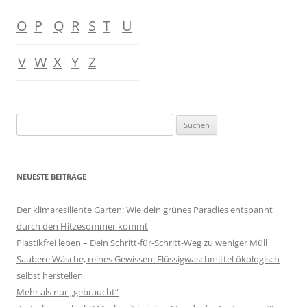
O
P
Q
R
S
T
U
V
W
X
Y
Z
Suchen
nach:
NEUESTE BEITRÄGE
Der klimaresiliente Garten: Wie dein grünes Paradies entspannt
durch den Hitzesommer kommt
Plastikfrei leben – Dein Schritt-für-Schritt-Weg zu weniger Müll
Saubere Wäsche, reines Gewissen: Flüssigwaschmittel ökologisch
selbst herstellen
Mehr als nur „gebraucht“