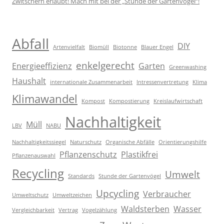
Zwitschern erlaubt! Mach mit bei der „Stunde der Gartenvögel“!
Abfall
DIY
Artenvielfalt
Biomüll
Biotonne
Blauer Engel
enkelgerecht
Energieeffizienz
Garten
Greenwashing
Haushalt
internationale Zusammenarbeit
Intressenvertretung
Klima
Klimawandel
Kompost
Kompostierung
Kreislaufwirtschaft
Nachhaltigkeit
Müll
LBV
NABU
Nachhaltigkeitssiegel
Naturschutz
Organische Abfälle
Orientierungshilfe
Pflanzenschutz
Plastikfrei
Pflanzenauswahl
Recycling
Umwelt
Standards
Stunde der Gartenvögel
Upcycling
Verbraucher
Umweltschutz
Umweltzeichen
Waldsterben
Wasser
Vergleichbarkeit
Vertrag
Vogelzählung