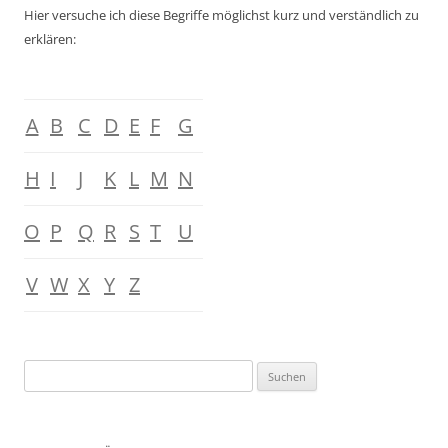
Hier versuche ich diese Begriffe möglichst kurz und verständlich zu
erklären:
A
B
C
D
E
F
G
H
I
J
K
L
M
N
O
P
Q
R
S
T
U
V
W
X
Y
Z
Suchen
nach: