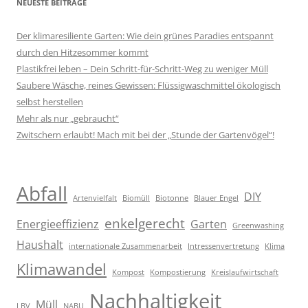
NEUESTE BEITRÄGE
Der klimaresiliente Garten: Wie dein grünes Paradies entspannt
durch den Hitzesommer kommt
Plastikfrei leben – Dein Schritt-für-Schritt-Weg zu weniger Müll
Saubere Wäsche, reines Gewissen: Flüssigwaschmittel ökologisch
selbst herstellen
Mehr als nur „gebraucht“
Zwitschern erlaubt! Mach mit bei der „Stunde der Gartenvögel“!
Abfall
DIY
Artenvielfalt
Biomüll
Biotonne
Blauer Engel
enkelgerecht
Energieeffizienz
Garten
Greenwashing
Haushalt
internationale Zusammenarbeit
Intressenvertretung
Klima
Klimawandel
Kompost
Kompostierung
Kreislaufwirtschaft
Nachhaltigkeit
Müll
LBV
NABU