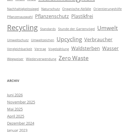
Nachhaltigkeitssiegel
Naturschutz
Organische Abfälle
Orientierungshilfe
Pflanzenschutz
Plastikfrei
Pflanzenauswahl
Recycling
Umwelt
Standards
Stunde der Gartenvögel
Upcycling
Verbraucher
Umweltschutz
Umweltzeichen
Waldsterben
Wasser
Vergleichbarkeit
Vertrag
Vogelzählung
Zero Waste
Wegweiser
Wiederverwendung
ARCHIV
Juni 2026
November 2025
Mai 2025
April 2025
Dezember 2024
Januar 2023