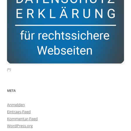
(*)
META
Anmelden
Eintrags-Feed
Kommentar-Feed
WordPress.org