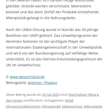
In den Meeren haben sich daraus riesige Müllstrudel
gebildet. Strände werden verschmutzt, Meerestiere
belastet und das beim Zerfall der Produkte entstehende
Mikroplastik gelangt in die Nahrungskette.
Nach der UNEA-Sitzung wurde in Nairobi das 50-jährige
Bestehen von UNEP gefeiert. Das Umweltprogramm der
Vereinten Nationen ist der wichtigste Player der
internationalen Staatengemeinschaft in der Umweltpolitik
und wird von der Bundesregierung auf vielfältige Weise
unterstützt. Es ist das höchste Entscheidungsgremium der
UN im Umweltschutz.
©
www.deutschland.de
Beitragsbild:
Andreas / Pixabay
Dieser Beitrag wurde am
29. Juli 2022
unter
Nachhaltiger Alltag &
Zero Waste
veröffentlicht. Schlagwörter:
Abfall
,
Klimaschutzabkommen
,
Klimawandel
,
Meeresschutz
,
Mikroplastik
,