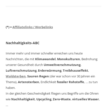
(*) =
Affiliatelinks / Werbelinks
Nachhaltigkeits-ABC
Immer mehr und immer schneller erreichen uns heute
Nachrichten, die mit
Klimawandel
,
Monokulturen
, Bedrohung
unserer Gesundheit durch
Umweltverschmutzung
,
Luftverschmutzung
,
Erderwärmung
,
Treibhauseffekt
,
Waldsterben
,
Sauren Regen
(der war schon vor 30 Jahren ein
Thema),
Artensterben
, Endlichkeit
fossiler Rohstoffe
, … zu tun
haben.
In der gleichen Geschwindigkeit fliegen uns Begriffe um die Ohren
wie
Nachhaltigkeit
,
Upcycling
,
Zero-Waste
,
virtuelles Wasser
,
…