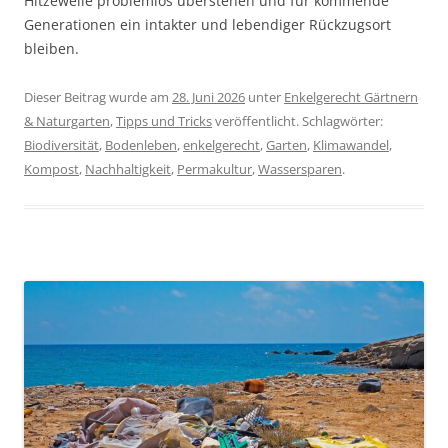
Hitzewelle problemlos überstehen und für kommende
Generationen ein intakter und lebendiger Rückzugsort
bleiben.
Dieser Beitrag wurde am
28. Juni 2026
unter
Enkelgerecht Gärtnern
& Naturgarten
,
Tipps und Tricks
veröffentlicht. Schlagwörter:
Biodiversität
,
Bodenleben
,
enkelgerecht
,
Garten
,
Klimawandel
,
Kompost
,
Nachhaltigkeit
,
Permakultur
,
Wassersparen
.