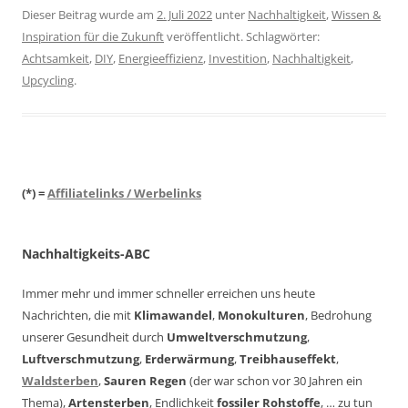
Dieser Beitrag wurde am
2. Juli 2022
unter
Nachhaltigkeit
,
Wissen &
Inspiration für die Zukunft
veröffentlicht. Schlagwörter:
Achtsamkeit
,
DIY
,
Energieeffizienz
,
Investition
,
Nachhaltigkeit
,
Upcycling
.
(*) =
Affiliatelinks / Werbelinks
Nachhaltigkeits-ABC
Immer mehr und immer schneller erreichen uns heute
Nachrichten, die mit
Klimawandel
,
Monokulturen
, Bedrohung
unserer Gesundheit durch
Umweltverschmutzung
,
Luftverschmutzung
,
Erderwärmung
,
Treibhauseffekt
,
Waldsterben
,
Sauren Regen
(der war schon vor 30 Jahren ein
Thema),
Artensterben
, Endlichkeit
fossiler Rohstoffe
, … zu tun