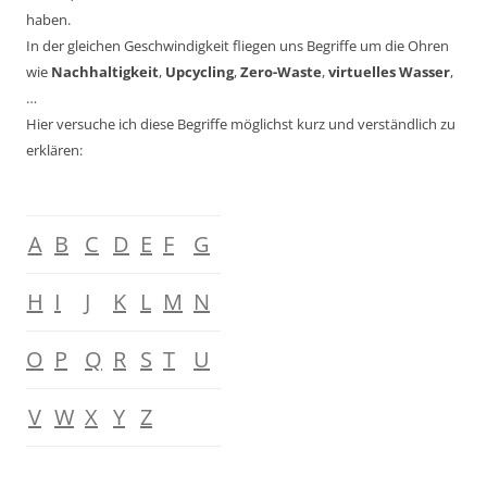
haben.
In der gleichen Geschwindigkeit fliegen uns Begriffe um die Ohren
wie
Nachhaltigkeit
,
Upcycling
,
Zero-Waste
,
virtuelles Wasser
,
…
Hier versuche ich diese Begriffe möglichst kurz und verständlich zu
erklären:
A
B
C
D
E
F
G
H
I
J
K
L
M
N
O
P
Q
R
S
T
U
V
W
X
Y
Z