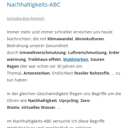
Nachhaltigkeits-ABC
Schreibe eine Antwort
Immer mehr und immer schneller erreichen uns heute
Nachrichten, die mit
Klimawandel
,
Monokulturen
,
Bedrohung unserer Gesundheit
durch
Umweltverschmutzung
,
Luftverschmutzung
,
Erder
wärmung
,
Treibhaus-effekt
,
Waldsterben
,
Sauren
Regen
(der war schon vor 30 Jahren ein
Thema),
Artensterben
, Endlichkeit
fossiler Rohstoffe
, … zu
tun haben.
In der gleichen Geschwindigkeit fliegen uns Begriffe um die
Ohren wie
Nachhaltigkeit
,
Upcycling
,
Zero-
Waste
,
virtuelles Wasser
, …
Im Nachhaltigkeits-ABC versuche ich diese Begriffe
möglichst kurz und verständlich zu erklären.