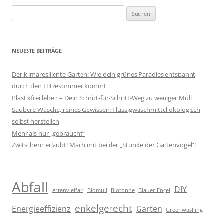
Suchen
nach:
NEUESTE BEITRÄGE
Der klimaresiliente Garten: Wie dein grünes Paradies entspannt
durch den Hitzesommer kommt
Plastikfrei leben – Dein Schritt-für-Schritt-Weg zu weniger Müll
Saubere Wäsche, reines Gewissen: Flüssigwaschmittel ökologisch
selbst herstellen
Mehr als nur „gebraucht“
Zwitschern erlaubt! Mach mit bei der „Stunde der Gartenvögel“!
Abfall
DIY
Artenvielfalt
Biomüll
Biotonne
Blauer Engel
enkelgerecht
Energieeffizienz
Garten
Greenwashing