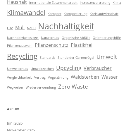
Haushalt
internationale Zusammenarbeit
Intressenvertretung
Klima
Klimawandel
Kompost
Kompostierung
Kreislaufwirtschaft
Nachhaltigkeit
Müll
LBV
NABU
Nachhaltigkeitssiegel
Naturschutz
Organische Abfälle
Orientierungshilfe
Pflanzenschutz
Plastikfrei
Pflanzenauswahl
Recycling
Umwelt
Standards
Stunde der Gartenvögel
Upcycling
Verbraucher
Umweltschutz
Umweltzeichen
Waldsterben
Wasser
Vergleichbarkeit
Vertrag
Vogelzählung
Zero Waste
Wegweiser
Wiederverwendung
ARCHIV
Juni 2026
November 2025