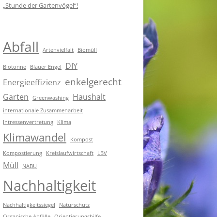
„Stunde der Gartenvögel“!
Abfall
Artenvielfalt
Biomüll
DIY
Biotonne
Blauer Engel
enkelgerecht
Energieeffizienz
Garten
Haushalt
Greenwashing
internationale Zusammenarbeit
Intressenvertretung
Klima
Klimawandel
Kompost
Kompostierung
Kreislaufwirtschaft
LBV
Müll
NABU
Nachhaltigkeit
Nachhaltigkeitssiegel
Naturschutz
Organische Abfälle
Orientierungshilfe