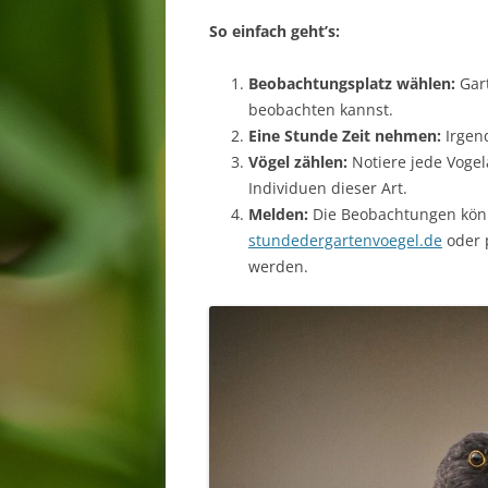
So einfach geht’s:
Beobachtungsplatz wählen:
Gart
beobachten kannst.
Eine Stunde Zeit nehmen:
Irgen
Vögel zählen:
Notiere jede Vogel
Individuen dieser Art.
Melden:
Die Beobachtungen könn
stundedergartenvoegel.de
oder 
werden.