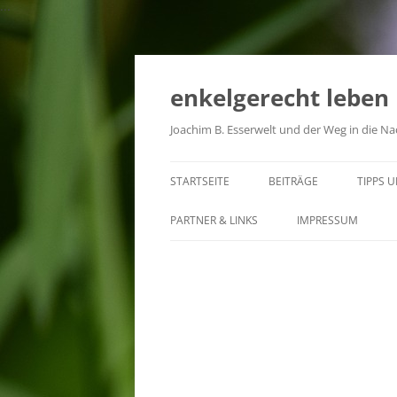
...
Zum
Inhalt
springen
enkelgerecht leben
Joachim B. Esserwelt und der Weg in die Na
STARTSEITE
BEITRÄGE
TIPPS 
PARTNER & LINKS
IMPRESSUM