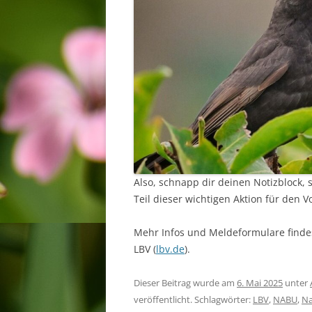
Also, schnapp dir deinen Notizblock, 
Teil dieser wichtigen Aktion für den 
Mehr Infos und Meldeformulare finde
LBV (
lbv.de
).
Dieser Beitrag wurde am
6. Mai 2025
unter
veröffentlicht. Schlagwörter:
LBV
,
NABU
,
Na