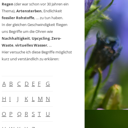
Regen
(der war schon vor 30 Jahren ein
Thema),
Artensterben
, Endlichkeit
fossiler Rohstoffe
, … zu tun haben.
In der gleichen Geschwindigkeit fliegen
uns Begriffe um die Ohren wie
Nachhaltigkeit
,
Upcycling
,
Zero-
Waste
,
virtuelles Wasser
, …
Hier versuche ich diese Begriffe möglichst
kurz und verständlich zu erklären:
A
B
C
D
E
F
G
H
I
J
K
L
M
N
O
P
Q
R
S
T
U