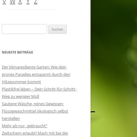
V
W
X
Y
Z
Suchen
nach:
NEUESTE BEITRÄGE
Der klimaresiliente Garten: Wie dein
grünes Paradies entspannt durch den
Hitzesommer kommt
Plastikfrei leben – Dein Schritt-für-Schritt-
Weg zu weniger Müll
Saubere Wäsche, reines Gewissen:
Flüssigwaschmittel ökologisch selbst
herstellen
Mehr als nur „gebraucht“
Zwitschern erlaubt! Mach mit bei der