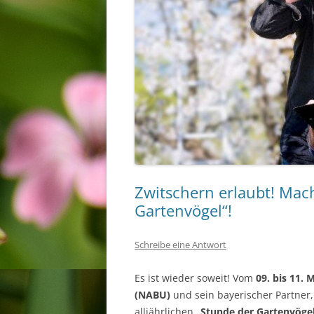
Zwitschern erlaubt! Mach
Gartenvögel“!
Schreibe eine Antwort
Es ist wieder soweit! Vom
09. bis 11. 
(NABU)
und sein bayerischer Partner,
alljährlichen „
Stunde der Gartenvöge