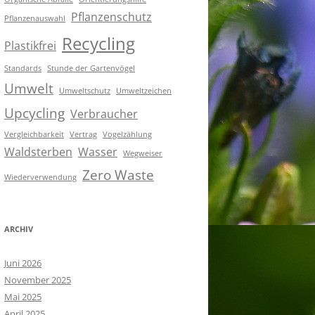
Pflanzenschutz
Pflanzenauswahl
Recycling
Plastikfrei
Standards
Stunde der Gartenvögel
Umwelt
Umweltschutz
Umweltzeichen
Upcycling
Verbraucher
Vergleichbarkeit
Vertrag
Vogelzählung
Waldsterben
Wasser
Wegweiser
Zero Waste
Wiederverwendung
ARCHIV
Juni 2026
November 2025
Mai 2025
April 2025