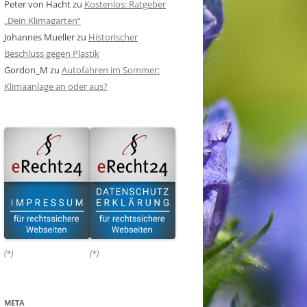
Peter von Hacht
zu
Kostenlos: Ratgeber
„Dein Klimagarten“
Johannes Mueller
zu
Historischer
Beschluss gegen Plastik
Gordon_M
zu
Autofahren im Sommer:
Klimaanlage an oder aus?
(*)
(*)
META