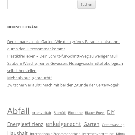
Suchen
nach:
NEUESTE BEITRÄGE
Der klimaresiliente Garten: Wie dein grünes Paradies entspannt
durch den Hitzesommer kommt
Plastikfrei leben – Dein Schritt-für-Schritt-Weg zu weniger Müll
Saubere Wäsche, reines Gewissen: Flüssigwaschmittel ökologisch
selbst herstellen
Mehr als nur „gebraucht“
Zwitschern erlaubt! Mach mit bei der „Stunde der Gartenvögel“!
Abfall
DIY
Artenvielfalt
Biomüll
Biotonne
Blauer Engel
enkelgerecht
Energieeffizienz
Garten
Greenwashing
Haushalt
internationale Zusammenarbeit
Intressenvertretung
Klima