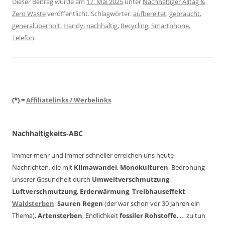
Dieser Beitrag wurde am
17. Mai 2025
unter
Nachhaltiger Alltag &
Zero Waste
veröffentlicht. Schlagwörter:
aufbereitet
,
gebraucht
,
generalüberholt
,
Handy
,
nachhaltig
,
Recycling
,
Smartphone
,
Telefon
.
(*) =
Affiliatelinks / Werbelinks
Nachhaltigkeits-ABC
Immer mehr und immer schneller erreichen uns heute
Nachrichten, die mit
Klimawandel
,
Monokulturen
, Bedrohung
unserer Gesundheit durch
Umweltverschmutzung
,
Luftverschmutzung
,
Erderwärmung
,
Treibhauseffekt
,
Waldsterben
,
Sauren Regen
(der war schon vor 30 Jahren ein
Thema),
Artensterben
, Endlichkeit
fossiler Rohstoffe
, … zu tun