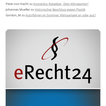
Peter von Hacht
zu
Kostenlos: Ratgeber „Dein Klimagarten“
Johannes Mueller
zu
Historischer Beschluss gegen Plastik
Gordon_M
zu
Autofahren im Sommer: Klimaanlage an oder aus?