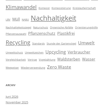
Klimawandel
Kompost
Kompostierung
Kreislaufwirtschaft
Nachhaltigkeit
Müll
LBV
NABU
Nachhaltigkeitssiegel
Naturschutz
Organische Abfälle
Orientierungshilfe
Pflanzenschutz
Plastikfrei
Pflanzenauswahl
Recycling
Umwelt
Standards
Stunde der Gartenvögel
Upcycling
Verbraucher
Umweltschutz
Umweltzeichen
Waldsterben
Wasser
Vergleichbarkeit
Vertrag
Vogelzählung
Zero Waste
Wegweiser
Wiederverwendung
ARCHIV
Juni 2026
November 2025