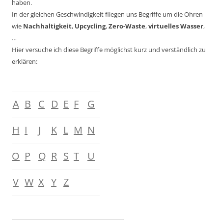
haben.
In der gleichen Geschwindigkeit fliegen uns Begriffe um die Ohren
wie
Nachhaltigkeit
,
Upcycling
,
Zero-Waste
,
virtuelles Wasser
,
…
Hier versuche ich diese Begriffe möglichst kurz und verständlich zu
erklären:
A
B
C
D
E
F
G
H
I
J
K
L
M
N
O
P
Q
R
S
T
U
V
W
X
Y
Z