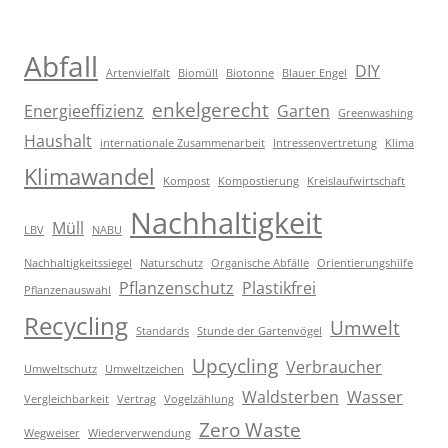
Abfall
DIY
Artenvielfalt
Biomüll
Biotonne
Blauer Engel
enkelgerecht
Energieeffizienz
Garten
Greenwashing
Haushalt
internationale Zusammenarbeit
Intressenvertretung
Klima
Klimawandel
Kompost
Kompostierung
Kreislaufwirtschaft
Nachhaltigkeit
Müll
LBV
NABU
Nachhaltigkeitssiegel
Naturschutz
Organische Abfälle
Orientierungshilfe
Pflanzenschutz
Plastikfrei
Pflanzenauswahl
Recycling
Umwelt
Standards
Stunde der Gartenvögel
Upcycling
Verbraucher
Umweltschutz
Umweltzeichen
Waldsterben
Wasser
Vergleichbarkeit
Vertrag
Vogelzählung
Zero Waste
Wegweiser
Wiederverwendung