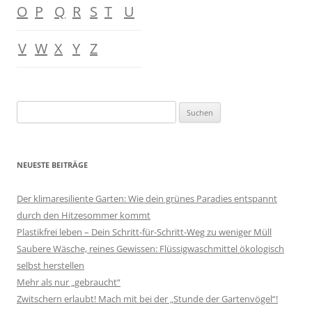
O
P
Q
R
S
T
U
V
W
X
Y
Z
Suchen
nach:
NEUESTE BEITRÄGE
Der klimaresiliente Garten: Wie dein grünes Paradies entspannt
durch den Hitzesommer kommt
Plastikfrei leben – Dein Schritt-für-Schritt-Weg zu weniger Müll
Saubere Wäsche, reines Gewissen: Flüssigwaschmittel ökologisch
selbst herstellen
Mehr als nur „gebraucht“
Zwitschern erlaubt! Mach mit bei der „Stunde der Gartenvögel“!