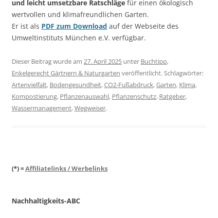
und leicht umsetzbare Ratschläge
für einen ökologisch
wertvollen und klimafreundlichen Garten.
Er ist als
PDF zum Download
auf der Webseite des
Umweltinstituts München e.V. verfügbar.
Dieser Beitrag wurde am
27. April 2025
unter
Buchtipp
,
Enkelgerecht Gärtnern & Naturgarten
veröffentlicht. Schlagwörter:
Artenvielfalt
,
Bodengesundheit
,
CO2-Fußabdruck
,
Garten
,
Klima
,
Kompostierung
,
Pflanzenauswahl
,
Pflanzenschutz
,
Ratgeber
,
Wassermanagement
,
Wegweiser
.
(*) =
Affiliatelinks / Werbelinks
Nachhaltigkeits-ABC