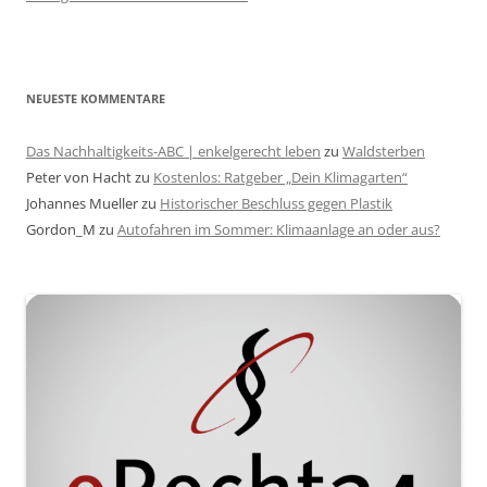
NEUESTE KOMMENTARE
Das Nachhaltigkeits-ABC | enkelgerecht leben
zu
Waldsterben
Peter von Hacht
zu
Kostenlos: Ratgeber „Dein Klimagarten“
Johannes Mueller
zu
Historischer Beschluss gegen Plastik
Gordon_M
zu
Autofahren im Sommer: Klimaanlage an oder aus?