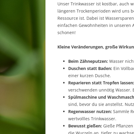
Unser Trinkwasser ist kostbar, auch w
längeren Trockenperioden wird uns b
Ressource ist. Dabei ist Wassersparen 
einfachen Gewohnheiten in unseren A
schonen!
Kleine Veränderungen, große Wirkun
Beim Zähneputzen:
Wasser nicht
Duschen statt Baden:
Ein Vollba
einer kurzen Dusche.
Reparieren statt Tropfen lassen
verschwenden unnötig Wasser. Ei
Spülmaschine und Waschmaschi
sind, bevor du sie anstellst. Nu
Regenwasser nutzen:
Sammle Re
wertvollles Trinkwasser.
Bewusst gießen:
Gieße Pflanzen 
die Wurzeln an, tiefer zu wachs