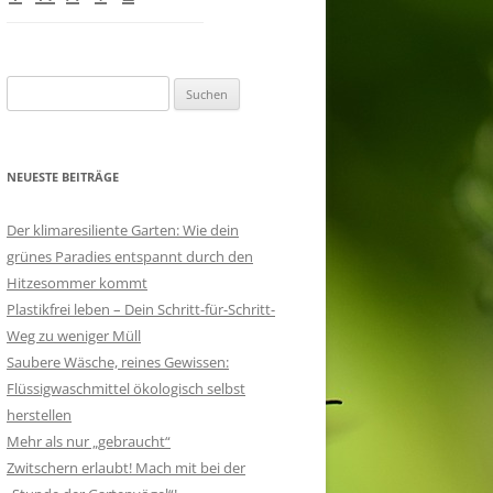
Suchen
nach:
NEUESTE BEITRÄGE
Der klimaresiliente Garten: Wie dein
grünes Paradies entspannt durch den
Hitzesommer kommt
Plastikfrei leben – Dein Schritt-für-Schritt-
Weg zu weniger Müll
Saubere Wäsche, reines Gewissen:
Flüssigwaschmittel ökologisch selbst
herstellen
Mehr als nur „gebraucht“
Zwitschern erlaubt! Mach mit bei der