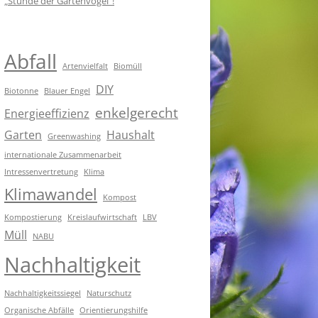
„Stunde der Gartenvögel“!
Abfall
Artenvielfalt
Biomüll
DIY
Biotonne
Blauer Engel
enkelgerecht
Energieeffizienz
Garten
Haushalt
Greenwashing
internationale Zusammenarbeit
Intressenvertretung
Klima
Klimawandel
Kompost
Kompostierung
Kreislaufwirtschaft
LBV
Müll
NABU
Nachhaltigkeit
Nachhaltigkeitssiegel
Naturschutz
Organische Abfälle
Orientierungshilfe