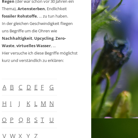
Regen
(der war schon vor 30 Jahren ein
Thema),
Artensterben
, Endlichkeit
fossiler Rohstoffe
, … zu tun haben.
In der gleichen Geschwindigkeit fliegen
uns Begriffe um die Ohren wie
Nachhaltigkeit
,
Upcycling
,
Zero-
Waste
,
virtuelles Wasser
, …
Hier versuche ich diese Begriffe möglichst
kurz und verständlich zu erklären:
A
B
C
D
E
F
G
H
I
J
K
L
M
N
O
P
Q
R
S
T
U
V
W
X
Y
Z