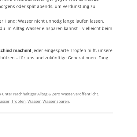
morgens oder spät abends, um Verdunstung zu
 Hand: Wasser nicht unnötig lange laufen lassen.
u im Alltag Wasser einsparen kannst – vielleicht beim
schied machen!
Jeder eingesparte Tropfen hilft, unsere
chützen – für uns und zukünftige Generationen. Fang
4
unter
Nachhaltiger Alltag & Zero Waste
veröffentlicht.
asser
,
Tropfen
,
Wasser
,
Wasser sparen
.