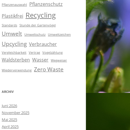
Pflanzenschutz
Pflanzenauswahl
Recycling
Plastikfrei
Standards
Stunde der Gartenvögel
Umwelt
Umweltschutz
Umweltzeichen
Upcycling
Verbraucher
Vergleichbarkeit
Vertrag
Vogelzählung
Waldsterben
Wasser
Wegweiser
Zero Waste
Wiederverwendung
ARCHIV
Juni 2026
November 2025
Mai 2025
April 2025