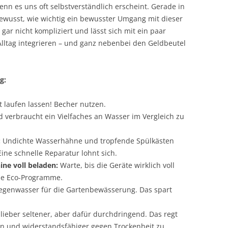
enn es uns oft selbstverständlich erscheint. Gerade in
ewusst, wie wichtig ein bewusster Umgang mit dieser
gar nicht kompliziert und lässt sich mit ein paar
lltag integrieren – und ganz nebenbei den Geldbeutel
g:
 laufen lassen! Becher nutzen.
d verbraucht ein Vielfaches an Wasser im Vergleich zu
:
Undichte Wasserhähne und tropfende Spülkästen
ne schnelle Reparatur lohnt sich.
ne voll beladen:
Warte, bis die Geräte wirklich voll
tze Eco-Programme.
genwasser für die Gartenbewässerung. Das spart
lieber seltener, aber dafür durchdringend. Das regt
en und widerstandsfähiger gegen Trockenheit zu