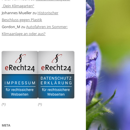
„Dein Klimagarten“
Johannes Mueller
zu
Historischer
Beschluss gegen Plastik
Gordon_M
zu
Autofahren im Sommer:
Klimaanlage an oder aus?
(*)
(*)
META