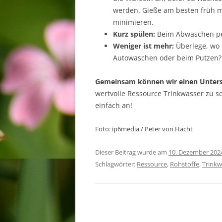
werden. Gieße am besten früh 
minimieren.
Kurz spülen:
Beim Abwaschen per
Weniger ist mehr:
Überlege, wo d
Autowaschen oder beim Putzen?
Gemeinsam können wir einen Unter
wertvolle Ressource Trinkwasser zu s
einfach an!
Foto: ip6media / Peter von Hacht
Dieser Beitrag wurde am
10. Dezember 202
Schlagwörter:
Ressource
,
Rohstoffe
,
Trinkw