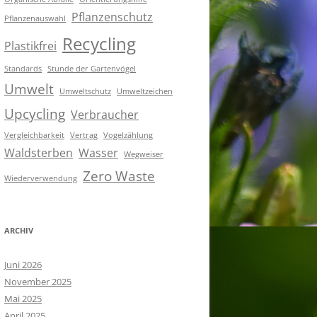
Pflanzenschutz
Pflanzenauswahl
Recycling
Plastikfrei
Standards
Stunde der Gartenvögel
Umwelt
Umweltschutz
Umweltzeichen
Upcycling
Verbraucher
Vergleichbarkeit
Vertrag
Vogelzählung
Waldsterben
Wasser
Wegweiser
Zero Waste
Wiederverwendung
ARCHIV
Juni 2026
November 2025
Mai 2025
April 2025