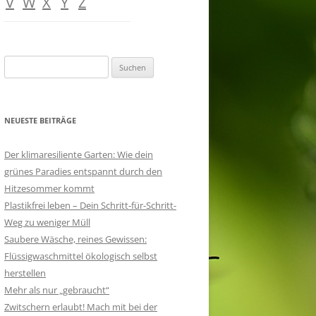
V
W
X
Y
Z
Suchen
nach:
NEUESTE BEITRÄGE
Der klimaresiliente Garten: Wie dein
grünes Paradies entspannt durch den
Hitzesommer kommt
Plastikfrei leben – Dein Schritt-für-Schritt-
Weg zu weniger Müll
Saubere Wäsche, reines Gewissen:
Flüssigwaschmittel ökologisch selbst
herstellen
Mehr als nur „gebraucht“
Zwitschern erlaubt! Mach mit bei der