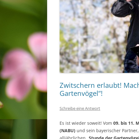
Zwitschern erlaubt! Mach
Gartenvögel“!
Schreibe eine Antwort
Es ist wieder soweit! Vom
09. bis 11. 
(NABU)
und sein bayerischer Partner,
alljährlichen „
Stunde der Gartenvöge