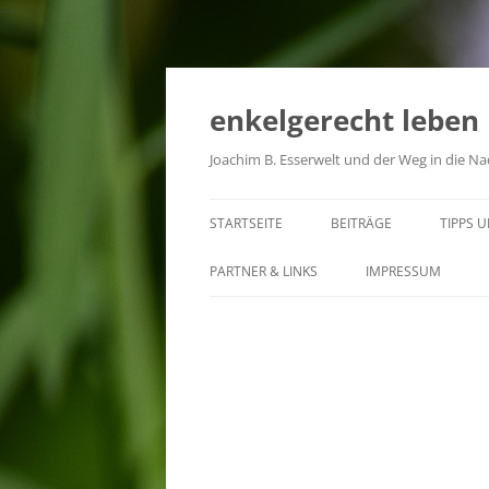
...
Zum
Inhalt
springen
enkelgerecht leben
Joachim B. Esserwelt und der Weg in die Na
STARTSEITE
BEITRÄGE
TIPPS 
PARTNER & LINKS
IMPRESSUM