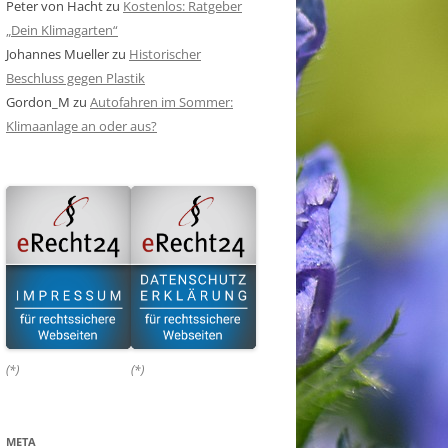
Peter von Hacht
zu
Kostenlos: Ratgeber
„Dein Klimagarten“
Johannes Mueller
zu
Historischer
Beschluss gegen Plastik
Gordon_M
zu
Autofahren im Sommer:
Klimaanlage an oder aus?
(*)
(*)
META