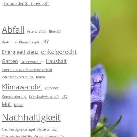
„Stunde der Gartenvögel“!
Abfall
Artenvielfalt
Biomüll
DIY
Biotonne
Blauer Engel
enkelgerecht
Energieeffizienz
Garten
Haushalt
Greenwashing
internationale Zusammenarbeit
Intressenvertretung
Klima
Klimawandel
Kompost
Kompostierung
Kreislaufwirtschaft
LBV
Müll
NABU
Nachhaltigkeit
Nachhaltigkeitssiegel
Naturschutz
Organische Abfälle
Orientierungshilfe