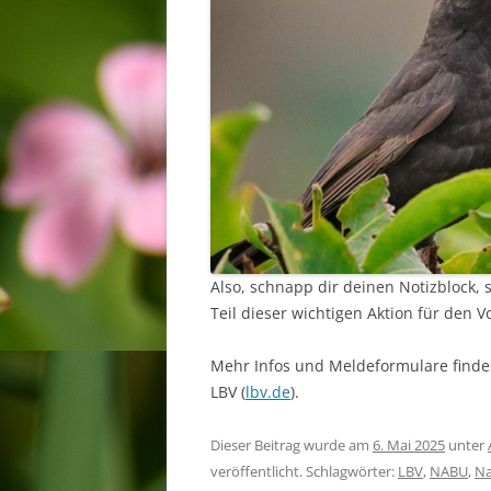
Also, schnapp dir deinen Notizblock, 
Teil dieser wichtigen Aktion für den 
Mehr Infos und Meldeformulare finde
LBV (
lbv.de
).
Dieser Beitrag wurde am
6. Mai 2025
unter
veröffentlicht. Schlagwörter:
LBV
,
NABU
,
Na