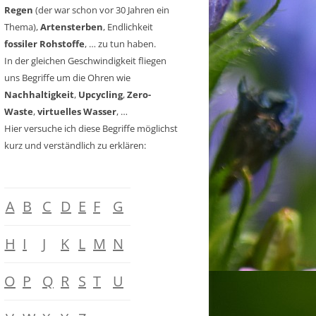
Regen
(der war schon vor 30 Jahren ein
Thema),
Artensterben
, Endlichkeit
fossiler Rohstoffe
, … zu tun haben.
In der gleichen Geschwindigkeit fliegen
uns Begriffe um die Ohren wie
Nachhaltigkeit
,
Upcycling
,
Zero-
Waste
,
virtuelles Wasser
, …
Hier versuche ich diese Begriffe möglichst
kurz und verständlich zu erklären:
A
B
C
D
E
F
G
H
I
J
K
L
M
N
O
P
Q
R
S
T
U