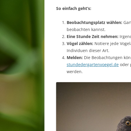
So einfach geht’s:
Beobachtungsplatz wählen:
Gart
beobachten kannst.
Eine Stunde Zeit nehmen:
Irgen
Vögel zählen:
Notiere jede Vogel
Individuen dieser Art.
Melden:
Die Beobachtungen könn
stundedergartenvoegel.de
oder 
werden.