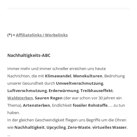
(*) =
Affiliatelinks / Werbelinks
Nachhaltigkeits-ABC
Immer mehr und immer schneller erreichen uns heute
Nachrichten, die mit
Klimawandel
,
Monokulturen
, Bedrohung
unserer Gesundheit durch
Umweltverschmutzung
,
Luftverschmutzung
,
Erderwärmung
,
Treibhauseffekt
,
Waldsterben
,
Sauren Regen
(der war schon vor 30 Jahren ein
Thema),
Artensterben
, Endlichkeit
fossiler Rohstoffe
, … zu tun
haben.
In der gleichen Geschwindigkeit fliegen uns Begriffe um die Ohren
wie
Nachhaltigkeit
,
Upcycling
,
Zero-Waste
,
virtuelles Wasser
,
…