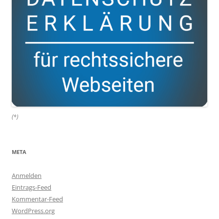
(*)
META
Anmelden
Eintrags-Feed
Kommentar-Feed
WordPress.org