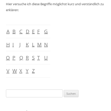
Hier versuche ich diese Begriffe möglichst kurz und verständlich zu
erklären:
A
B
C
D
E
F
G
H
I
J
K
L
M
N
O
P
Q
R
S
T
U
V
W
X
Y
Z
Suchen
nach: