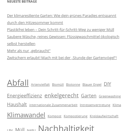
NEUESTE BEITRÄGE
Der klimaresiliente Garten: Wie dein grünes Paradies entspannt
durch den Hitzesommer kommt
Plastikfrei leben – Dein Schritt-für-Schritt-Weg zu weniger Müll
Saubere Wäsche, reines Gewissen: Flüssigwaschmittel ökologisch
selbst herstellen
Mehr als nur „gebraucht“
Zwitschern erlaubt! Mach mit bei der „Stunde der Gartenvögel“!
Abfall
DIY
Artenvielfalt
Biomüll
Biotonne
Blauer Engel
enkelgerecht
Energieeffizienz
Garten
Greenwashing
Haushalt
internationale Zusammenarbeit
Intressenvertretung
Klima
Klimawandel
Kompost
Kompostierung
Kreislaufwirtschaft
Nachhaltigkeit
Müll
LBV
NABU