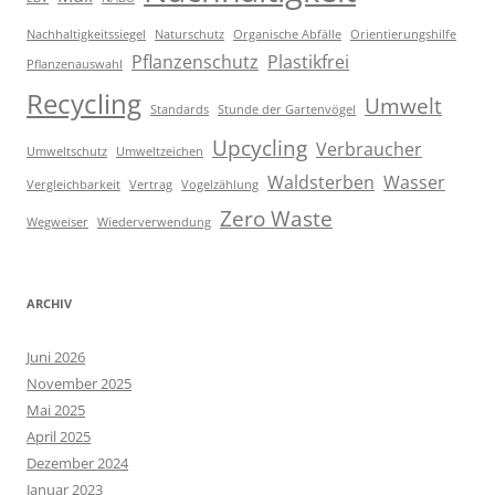
Nachhaltigkeitssiegel
Naturschutz
Organische Abfälle
Orientierungshilfe
Pflanzenschutz
Plastikfrei
Pflanzenauswahl
Recycling
Umwelt
Standards
Stunde der Gartenvögel
Upcycling
Verbraucher
Umweltschutz
Umweltzeichen
Waldsterben
Wasser
Vergleichbarkeit
Vertrag
Vogelzählung
Zero Waste
Wegweiser
Wiederverwendung
ARCHIV
Juni 2026
November 2025
Mai 2025
April 2025
Dezember 2024
Januar 2023