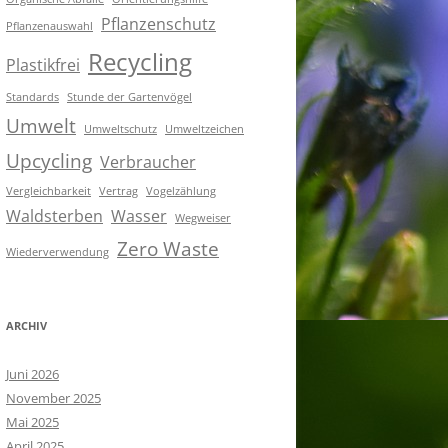
Pflanzenschutz
Pflanzenauswahl
Recycling
Plastikfrei
Standards
Stunde der Gartenvögel
Umwelt
Umweltschutz
Umweltzeichen
Upcycling
Verbraucher
Vergleichbarkeit
Vertrag
Vogelzählung
Waldsterben
Wasser
Wegweiser
Zero Waste
Wiederverwendung
ARCHIV
Juni 2026
November 2025
Mai 2025
April 2025