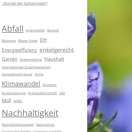
„Stunde der Gartenvögel“!
Abfall
Artenvielfalt
Biomüll
DIY
Biotonne
Blauer Engel
enkelgerecht
Energieeffizienz
Garten
Haushalt
Greenwashing
internationale Zusammenarbeit
Intressenvertretung
Klima
Klimawandel
Kompost
Kompostierung
Kreislaufwirtschaft
LBV
Müll
NABU
Nachhaltigkeit
Nachhaltigkeitssiegel
Naturschutz
Organische Abfälle
Orientierungshilfe