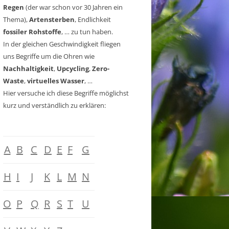
Regen
(der war schon vor 30 Jahren ein
Thema),
Artensterben
, Endlichkeit
fossiler Rohstoffe
, … zu tun haben.
In der gleichen Geschwindigkeit fliegen
uns Begriffe um die Ohren wie
Nachhaltigkeit
,
Upcycling
,
Zero-
Waste
,
virtuelles Wasser
, …
Hier versuche ich diese Begriffe möglichst
kurz und verständlich zu erklären:
A
B
C
D
E
F
G
H
I
J
K
L
M
N
O
P
Q
R
S
T
U