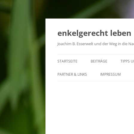
...
Zum
Inhalt
springen
enkelgerecht leben
Joachim B. Esserwelt und der Weg in die Na
STARTSEITE
BEITRÄGE
TIPPS 
PARTNER & LINKS
IMPRESSUM