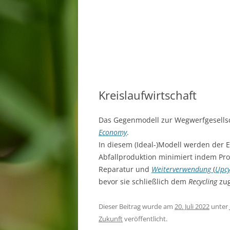
Kreislaufwirtschaft
Das Gegenmodell zur Wegwerfgesellsch
Economy
.
In diesem (Ideal-)Modell werden der 
Abfallproduktion minimiert indem Pr
Reparatur und
Weiterverwendung
(
Upcy
bevor sie schließlich dem
Recycling
zug
Dieser Beitrag wurde am
20. Juli 2022
unter
Zukunft
veröffentlicht.