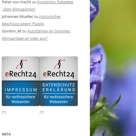
Peter von Hacht
zu
Kostenlos: Ratgeber
„Dein Klimagarten“
Johannes Mueller
zu
Historischer
Beschluss gegen Plastik
Gordon_M
zu
Autofahren im Sommer:
Klimaanlage an oder aus?
(*)
(*)
META