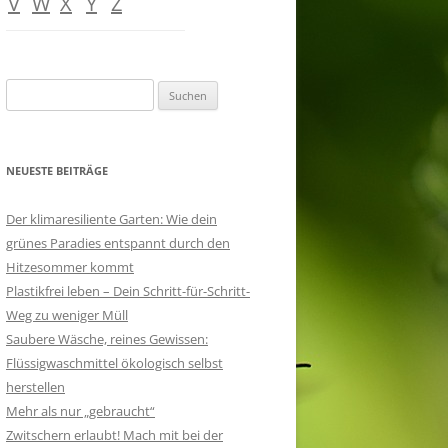
V
W
X
Y
Z
Suchen
nach:
NEUESTE BEITRÄGE
Der klimaresiliente Garten: Wie dein
grünes Paradies entspannt durch den
Hitzesommer kommt
Plastikfrei leben – Dein Schritt-für-Schritt-
Weg zu weniger Müll
Saubere Wäsche, reines Gewissen:
Flüssigwaschmittel ökologisch selbst
herstellen
Mehr als nur „gebraucht“
Zwitschern erlaubt! Mach mit bei der