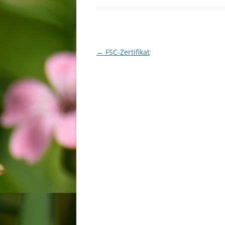
Beitragsnavigation
←
FSC-Zertifikat