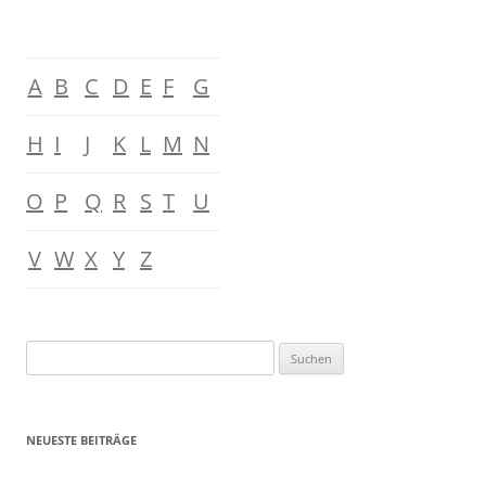
A
B
C
D
E
F
G
H
I
J
K
L
M
N
O
P
Q
R
S
T
U
V
W
X
Y
Z
Suchen
nach:
NEUESTE BEITRÄGE