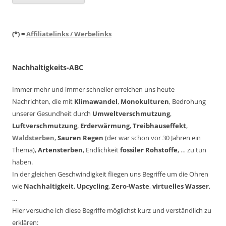
(*) =
Affiliatelinks / Werbelinks
Nachhaltigkeits-ABC
Immer mehr und immer schneller erreichen uns heute
Nachrichten, die mit
Klimawandel
,
Monokulturen
, Bedrohung
unserer Gesundheit durch
Umweltverschmutzung
,
Luftverschmutzung
,
Erderwärmung
,
Treibhauseffekt
,
Waldsterben
,
Sauren Regen
(der war schon vor 30 Jahren ein
Thema),
Artensterben
, Endlichkeit
fossiler Rohstoffe
, … zu tun
haben.
In der gleichen Geschwindigkeit fliegen uns Begriffe um die Ohren
wie
Nachhaltigkeit
,
Upcycling
,
Zero-Waste
,
virtuelles Wasser
,
…
Hier versuche ich diese Begriffe möglichst kurz und verständlich zu
erklären: