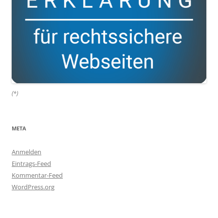
(*)
META
Anmelden
Eintrags-Feed
Kommentar-Feed
WordPress.org