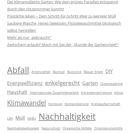
Der klimaresiliente Garten: Wie dein grünes Paradies entspannt
durch den Hitzesommer kommt
Plastikfrei leben – Dein Schritt-für-Schritt-Weg zu weniger Müll
Saubere Wäsche, reines Gewissen: Flüssigwaschmittel ökologisch
selbst herstellen
Mehr als nur „gebraucht“
Zwitschern erlaubt! Mach mit bei der „Stunde der Gartenvögel“!
Abfall
DIY
Artenvielfalt
Biomüll
Biotonne
Blauer Engel
enkelgerecht
Energieeffizienz
Garten
Greenwashing
Haushalt
internationale Zusammenarbeit
Intressenvertretung
Klima
Klimawandel
Kompost
Kompostierung
Kreislaufwirtschaft
Nachhaltigkeit
Müll
LBV
NABU
Nachhaltigkeitssiegel
Naturschutz
Organische Abfälle
Orientierungshilfe