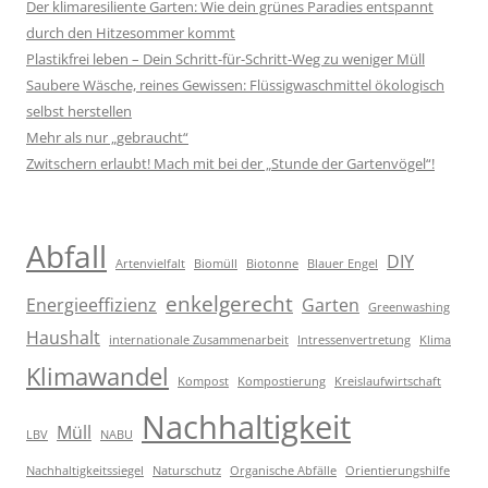
Der klimaresiliente Garten: Wie dein grünes Paradies entspannt
durch den Hitzesommer kommt
Plastikfrei leben – Dein Schritt-für-Schritt-Weg zu weniger Müll
Saubere Wäsche, reines Gewissen: Flüssigwaschmittel ökologisch
selbst herstellen
Mehr als nur „gebraucht“
Zwitschern erlaubt! Mach mit bei der „Stunde der Gartenvögel“!
Abfall
DIY
Artenvielfalt
Biomüll
Biotonne
Blauer Engel
enkelgerecht
Energieeffizienz
Garten
Greenwashing
Haushalt
internationale Zusammenarbeit
Intressenvertretung
Klima
Klimawandel
Kompost
Kompostierung
Kreislaufwirtschaft
Nachhaltigkeit
Müll
LBV
NABU
Nachhaltigkeitssiegel
Naturschutz
Organische Abfälle
Orientierungshilfe