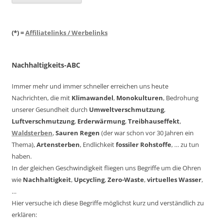
(*) =
Affiliatelinks / Werbelinks
Nachhaltigkeits-ABC
Immer mehr und immer schneller erreichen uns heute
Nachrichten, die mit
Klimawandel
,
Monokulturen
, Bedrohung
unserer Gesundheit durch
Umweltverschmutzung
,
Luftverschmutzung
,
Erderwärmung
,
Treibhauseffekt
,
Waldsterben
,
Sauren Regen
(der war schon vor 30 Jahren ein
Thema),
Artensterben
, Endlichkeit
fossiler Rohstoffe
, … zu tun
haben.
In der gleichen Geschwindigkeit fliegen uns Begriffe um die Ohren
wie
Nachhaltigkeit
,
Upcycling
,
Zero-Waste
,
virtuelles Wasser
,
…
Hier versuche ich diese Begriffe möglichst kurz und verständlich zu
erklären: