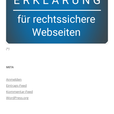
(*)
META
Anmelden
Eintrags-Feed
Kommentar-Feed
WordPress.org