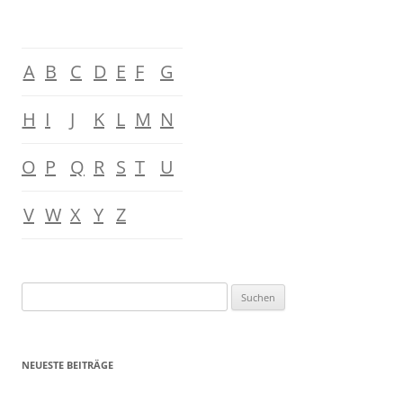
A
B
C
D
E
F
G
H
I
J
K
L
M
N
O
P
Q
R
S
T
U
V
W
X
Y
Z
Suchen
nach:
NEUESTE BEITRÄGE