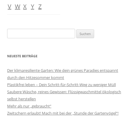
V
W
X
Y
Z
Suchen
nach:
NEUESTE BEITRÄGE
Der klimaresiliente Garten: Wie dein grünes Paradies entspannt
durch den Hitzesommer kommt
Plastikfrei leben – Dein Schritt-für-Schritt-Weg zu weniger Müll
Saubere Wäsche, reines Gewissen: Flüssigwaschmittel ökologisch
selbst herstellen
Mehr als nur „gebraucht“
Zwitschern erlaubt! Mach mit bei der „Stunde der Gartenvögel“!