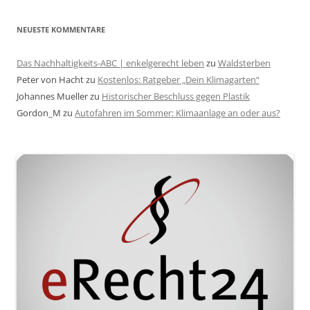
NEUESTE KOMMENTARE
Das Nachhaltigkeits-ABC | enkelgerecht leben
zu
Waldsterben
Peter von Hacht
zu
Kostenlos: Ratgeber „Dein Klimagarten“
Johannes Mueller
zu
Historischer Beschluss gegen Plastik
Gordon_M
zu
Autofahren im Sommer: Klimaanlage an oder aus?