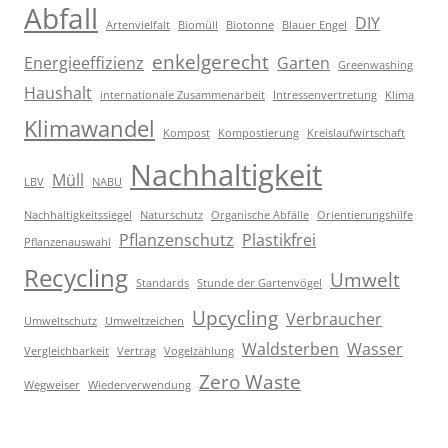
Abfall
DIY
Artenvielfalt
Biomüll
Biotonne
Blauer Engel
enkelgerecht
Energieeffizienz
Garten
Greenwashing
Haushalt
internationale Zusammenarbeit
Intressenvertretung
Klima
Klimawandel
Kompost
Kompostierung
Kreislaufwirtschaft
Nachhaltigkeit
Müll
LBV
NABU
Nachhaltigkeitssiegel
Naturschutz
Organische Abfälle
Orientierungshilfe
Pflanzenschutz
Plastikfrei
Pflanzenauswahl
Recycling
Umwelt
Standards
Stunde der Gartenvögel
Upcycling
Verbraucher
Umweltschutz
Umweltzeichen
Waldsterben
Wasser
Vergleichbarkeit
Vertrag
Vogelzählung
Zero Waste
Wegweiser
Wiederverwendung