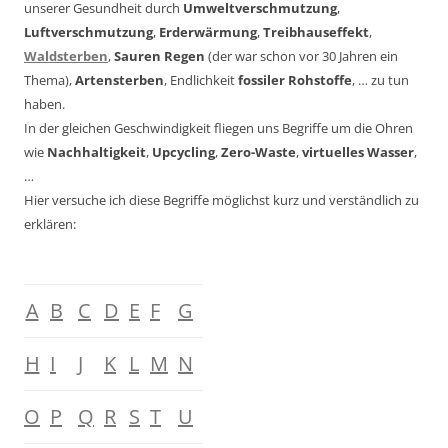
unserer Gesundheit durch
Umweltverschmutzung
,
Luftverschmutzung
,
Erderwärmung
,
Treibhauseffekt
,
Waldsterben
,
Sauren Regen
(der war schon vor 30 Jahren ein
Thema),
Artensterben
, Endlichkeit
fossiler Rohstoffe
, … zu tun
haben.
In der gleichen Geschwindigkeit fliegen uns Begriffe um die Ohren
wie
Nachhaltigkeit
,
Upcycling
,
Zero-Waste
,
virtuelles Wasser
,
…
Hier versuche ich diese Begriffe möglichst kurz und verständlich zu
erklären:
A
B
C
D
E
F
G
H
I
J
K
L
M
N
O
P
Q
R
S
T
U