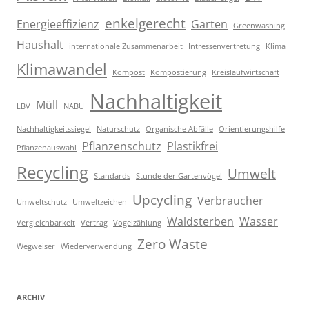
enkelgerecht
Energieeffizienz
Garten
Greenwashing
Haushalt
internationale Zusammenarbeit
Intressenvertretung
Klima
Klimawandel
Kompost
Kompostierung
Kreislaufwirtschaft
Nachhaltigkeit
Müll
LBV
NABU
Nachhaltigkeitssiegel
Naturschutz
Organische Abfälle
Orientierungshilfe
Pflanzenschutz
Plastikfrei
Pflanzenauswahl
Recycling
Umwelt
Standards
Stunde der Gartenvögel
Upcycling
Verbraucher
Umweltschutz
Umweltzeichen
Waldsterben
Wasser
Vergleichbarkeit
Vertrag
Vogelzählung
Zero Waste
Wegweiser
Wiederverwendung
ARCHIV