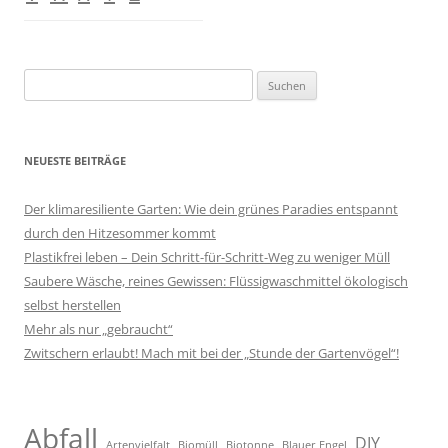
Suchen
nach:
NEUESTE BEITRÄGE
Der klimaresiliente Garten: Wie dein grünes Paradies entspannt
durch den Hitzesommer kommt
Plastikfrei leben – Dein Schritt-für-Schritt-Weg zu weniger Müll
Saubere Wäsche, reines Gewissen: Flüssigwaschmittel ökologisch
selbst herstellen
Mehr als nur „gebraucht“
Zwitschern erlaubt! Mach mit bei der „Stunde der Gartenvögel“!
Abfall
DIY
Artenvielfalt
Biomüll
Biotonne
Blauer Engel