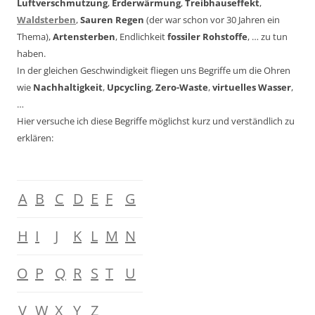
Luftverschmutzung
,
Erderwärmung
,
Treibhauseffekt
,
Waldsterben
,
Sauren Regen
(der war schon vor 30 Jahren ein
Thema),
Artensterben
, Endlichkeit
fossiler Rohstoffe
, … zu tun
haben.
In der gleichen Geschwindigkeit fliegen uns Begriffe um die Ohren
wie
Nachhaltigkeit
,
Upcycling
,
Zero-Waste
,
virtuelles Wasser
,
…
Hier versuche ich diese Begriffe möglichst kurz und verständlich zu
erklären:
A
B
C
D
E
F
G
H
I
J
K
L
M
N
O
P
Q
R
S
T
U
V
W
X
Y
Z